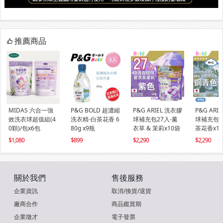
推薦商品
MIDAS 六合一強
P&G BOLD 超濃縮
P&G ARIEL 洗衣膠
P&G ARI
效洗衣球超值組(4
洗衣精-白茶花香 6
球補充包27入-薰
球補充包2
0顆)/包x6包
80g x9瓶
衣草 & 茉莉x10袋
茶花香x1
1,080
899
2,290
2,290
關於我們
售後服務
企業資訊
取消/換貨/退貨
廠商合作
商品鑑賞期
企業徵才
電子發票