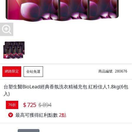
網路限定
商品編號
280676
全站免運
台塑生醫BioLead經典香氛洗衣精補充包 紅粉佳人1.8kg(6包
入)
725
894
76折
最高可獲得紅利點數
2點