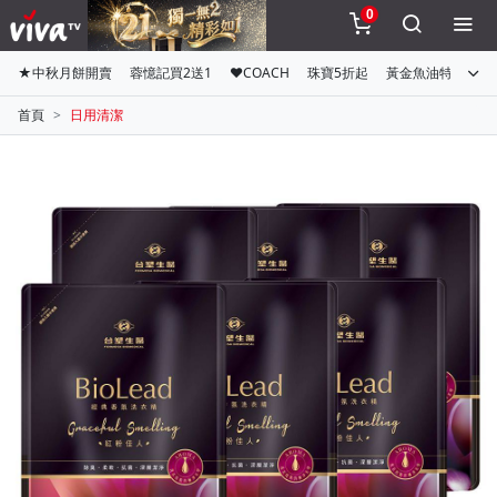
0
★中秋月餅開賣
蓉憶記買2送1
♥COACH
珠寶5折起
黃金魚油特惠組
首頁
日用清潔