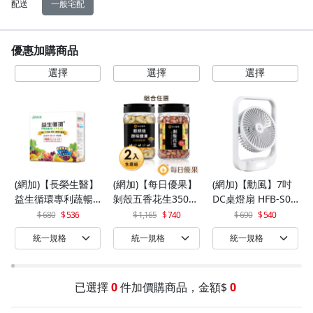
配送
一般宅配
優惠加購商品
(網加)【長榮生醫】
(網加)【每日優果】
(網加)【勳風】7吋
益生循環專利蔬暢
剝殼五香花生350G
DC桌燈扇 HFB-S06
配方輕體順暢(30包/
+罐裝原味烘焙腰果
30
680
536
1,165
740
690
540
盒)x1
320G
已選擇
0
件加價購商品，金額$
0