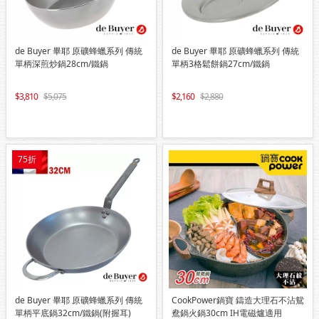
de Buyer 畢耶 原礦蜂蠟系列 傳統
de Buyer 畢耶 原礦蜂蠟系列 傳統
單柄深煎炒鍋28cm/鐵鍋
單柄3格鬆餅鍋27cm/鐵鍋
3,810
5,075
2,160
2,880
75折
de Buyer 畢耶 原礦蜂蠟系列 傳統
CookPower鍋寶 鑄造大理石不沾鴛
單柄平底鍋32cm/鐵鍋(附握耳)
鴦鍋火鍋30cm IH電磁爐適用