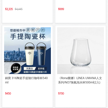
3,335
4,445
999
鍋寶 316陶瓷手提隨行咖啡杯540
《Rona樂娜》LINEA UMANA人文
ml
系列/NO7無氣泡水杯500ml(2入)
450
700