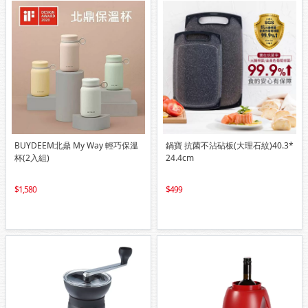
BUYDEEM北鼎 My Way 輕巧保溫
鍋寶 抗菌不沾砧板(大理石紋)40.3*
杯(2入組)
24.4cm
1,580
499