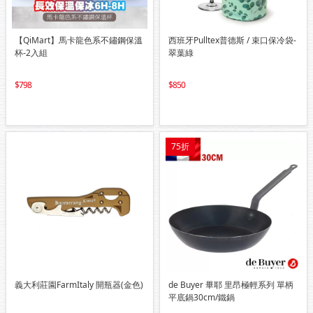
【QiMart】馬卡龍色系不鏽鋼保溫
西班牙Pulltex普德斯 / 束口保冷袋-
杯-2入組
翠葉綠
798
850
75折
義大利莊園FarmItaly 開瓶器(金色)
de Buyer 畢耶 里昂極輕系列 單柄
平底鍋30cm/鐵鍋