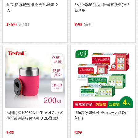
常玉-防水餐墊-北京馬戲/繪畫(2
3M防蟎幼兒枕心-附純棉枕套(2~6
入）
歲適用)
3,690
4,100
590
699
法國特福 K3082314 Travel Cup 迷
USii高效鎖鮮袋-夾鏈袋+立體袋(4
你不鏽鋼隨行保溫杯 0.2L-野莓紅
入組)
799
399