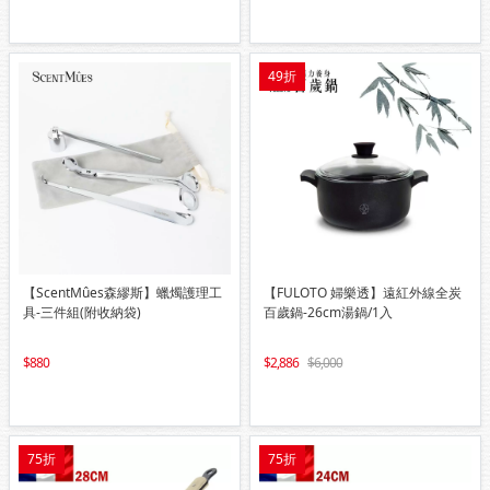
49折
【ScentMûes森繆斯】蠟燭護理工
【FULOTO 婦樂透】遠紅外線全炭
具-三件組(附收納袋)
百歲鍋-26cm湯鍋/1入
880
2,886
6,000
75折
75折