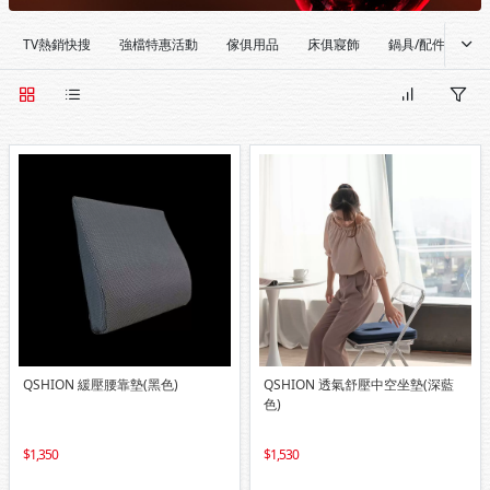
TV熱銷快搜
強檔特惠活動
傢俱用品
床俱寢飾
鍋具/配件
餐
QSHION 緩壓腰靠墊(黑色)
QSHION 透氣舒壓中空坐墊(深藍
色)
1,350
1,530