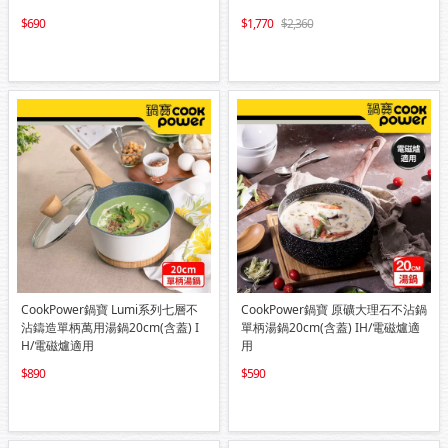
690
1,770
2,360
CookPower鍋寶 Lumi系列七層不
CookPower鍋寶 原礦大理石不沾鍋
沾鑄造單柄萬用湯鍋20cm(含蓋) I
單柄湯鍋20cm(含蓋) IH/電磁爐適
H/電磁爐適用
用
890
590