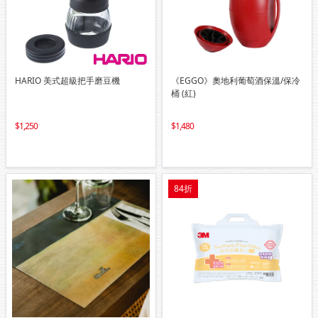
HARIO 美式超級把手磨豆機
《EGGO》奧地利葡萄酒保溫/保冷
桶 (紅)
1,250
1,480
84折