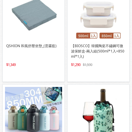
QSHION 和風舒壓坐墊_(雲霧藍)
【BIOSCO】韓國陶瓷不鏽鋼可微
波保鮮盒-兩入組(500ml*1入+850
ml*1入)
1,349
1,290
1,590