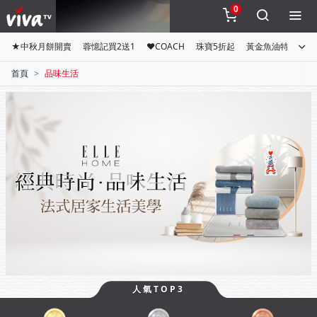
0
★中秋月餅開賣
蓉憶記買2送1
♥COACH
珠寶5折起
黃金魚油特惠組
首頁
品味生活
人氣TOP3