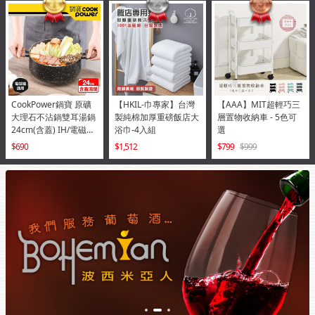
CookPower鍋寶 原礦
【HKIL-巾專家】台灣
【AAA】MIT超輕巧三
大理石不沾鍋雙耳湯鍋
製純棉加厚重磅飯店大
層置物收納車 - 5色可
24cm(含蓋) IH/電磁爐
浴巾-4入組
選
適用
690
1,512
799
999