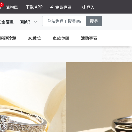
0
下載 APP
購物車
會員專區
登入
搜尋
☯金箔畫
▣換季收納
德恩奈買二送二
大紅麴特惠組
開運珍藏
3C數位
車旅休閒
活動專區