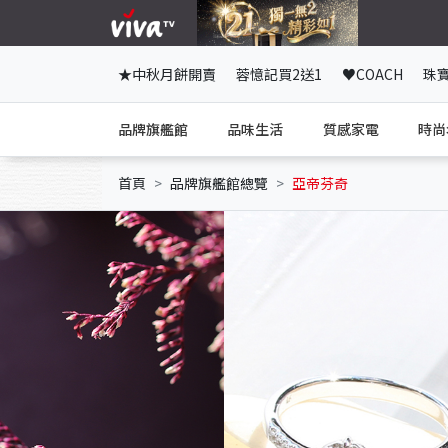
★中秋月餅開賣
蓉憶記買2送1
♥COACH
珠
品牌旗艦館
品味生活
質感家電
時尚
首頁
品牌旗艦館總覽
亞帝芬奇