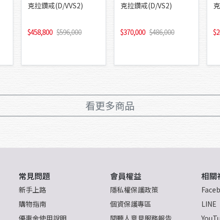
克拉鑽戒(D/VVS2)
克拉鑽戒(D/VS2)
克
458,800
596,000
370,000
486,000
2
看更多商品
常見問題
會員權益
相關
新手上路
隱私權保護政策
Face
購物指南
個資保護專區
LINE
優惠金使用說明
閱聽人意見服務報告
YouT