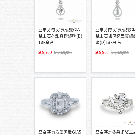
亞帝芬奇 好事成雙GIA
亞帝芬奇 好事成雙GI
雙主石心型真鑽鑽墬(D)
雙主石祖母綠型真鑽
18k金台
墬(D)18k金台
69,900
1,160,000
69,900
1,160,000
亞帝芬奇為愛勇敢GIA5
亞帝芬奇多采多姿三