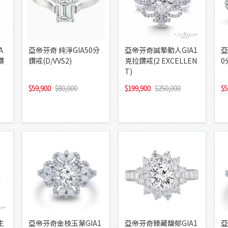
A
亞帝芬奇 純淨GIA50分
亞帝芬奇誠摯動人GIA1
亞
鑽
鑽戒(D/VVS2)
克拉鑽戒(2 EXCELLEN
0
T)
59,900
80,000
199,900
250,000
5
主
亞帝芬奇金枝玉葉GIA1
亞帝芬奇臻藏馥郁GIA1
亞