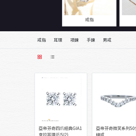
戒指
戒指
耳環
項鍊
手鍊
男戒
亞帝芬奇四爪經典GIA1
亞帝芬奇微笑系列50
克拉耳環(F/SI2)
線戒