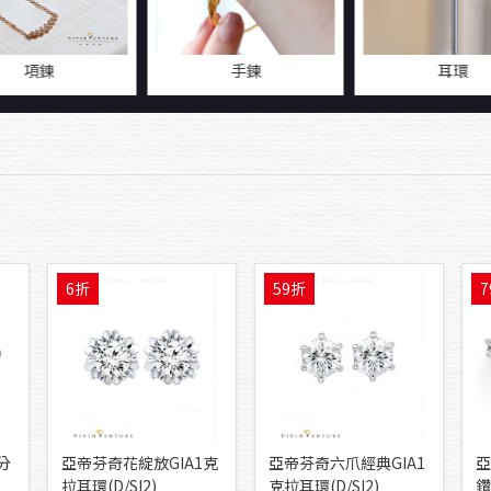
項鍊
手鍊
耳環
6折
59折
7
分
亞帝芬奇花綻放GIA1克
亞帝芬奇六爪經典GIA1
亞
拉耳環(D/SI2)
克拉耳環(D/SI2)
鑽