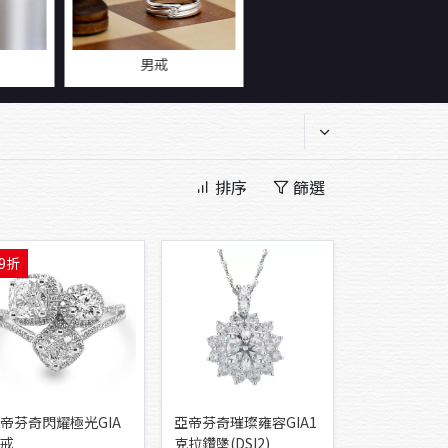
男戒
排序
篩選
9折
帝芬奇閃耀極光GIA
亞帝芬奇璀璨雍容GIA1
戒
克拉鑽墬(DSI2)