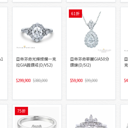
61折
1
亞帝芬奇光輝燦爛一克
亞帝芬奇華麗GIA50分
亞
拉GIA圓鑽戒(D/VS2)
鑽鍊(D/SI2)
克
299,900
380,000
59,900
99,000
4
75折