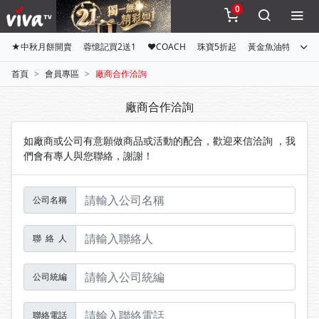
0
★中秋月餅開賣
蓉憶記買2送1
♥COACH
珠寶5折起
黃金魚油特惠組
首頁
會員專區
廠商合作洽詢
廠商合作洽詢
如廠商或公司有意願做商品或活動的配合，歡迎來信洽詢 ，我
們會有專人與您聯絡，謝謝！
公司名稱
聯 絡 人
公司統編
聯絡電話