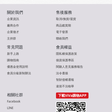
關於我們
售後服務
企業資訊
取消/換貨/退貨
廠商合作
商品鑑賞期
企業徵才
電子發票
主持群
聯絡我們
常見問題
會員權益
新手上路
隱私權保護政策
購物指南
個資保護專區
優惠金使用說明
閱聽人意見服務報告
會員分級新制辦法
法令遵循
智財侵權通報
違規不法檢舉
相關社群
下載ViVa購物APP
Facebook
LINE