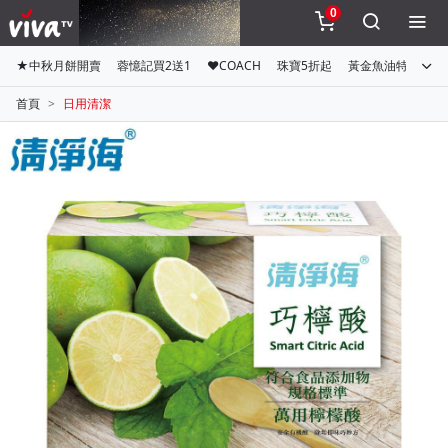
0
★中秋月餅開賣
蓉憶記買2送1
♥COACH
珠寶5折起
黃金魚油特惠組
首頁
日用清潔