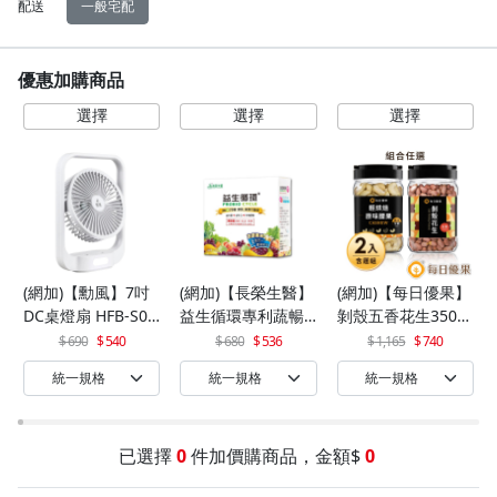
配送
一般宅配
優惠加購商品
(網加)【勳風】7吋
(網加)【長榮生醫】
(網加)【每日優果】
DC桌燈扇 HFB-S06
益生循環專利蔬暢
剝殼五香花生350G
30
配方輕體順暢(30包/
+罐裝原味烘焙腰果
690
540
680
536
1,165
740
盒)x1
320G
已選擇
0
件加價購商品，金額$
0