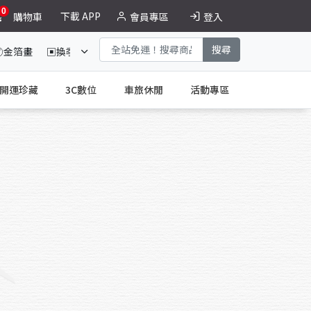
0
下載 APP
購物車
會員專區
登入
搜尋
☯金箔畫
▣換季收納
德恩奈買二送二
大紅麴特惠組
開運珍藏
3C數位
車旅休閒
活動專區