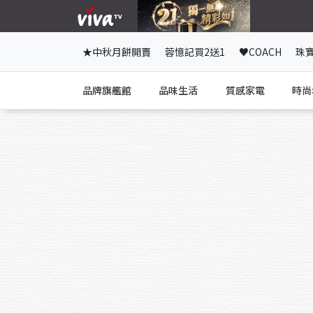
★中秋月餅開賣
蓉憶記買2送1
♥COACH
珠
品牌旗艦館
品味生活
質感家電
時尚