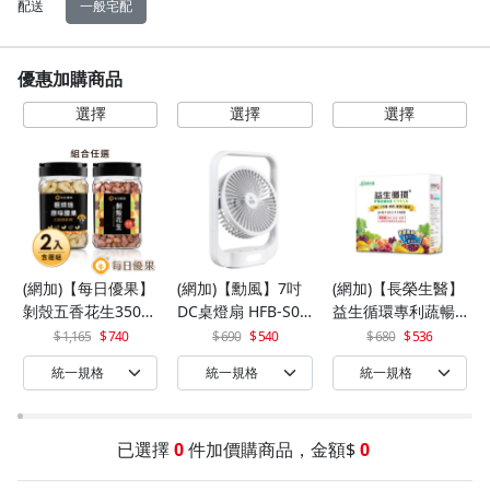
配送
一般宅配
優惠加購商品
(網加)【每日優果】
(網加)【勳風】7吋
(網加)【長榮生醫】
剝殼五香花生350G
DC桌燈扇 HFB-S06
益生循環專利蔬暢
+罐裝原味烘焙腰果
30
配方輕體順暢(30包/
1,165
740
690
540
680
536
320G
盒)x1
已選擇
0
件加價購商品，金額$
0