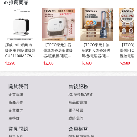
推薦商品
挪威 mill 米爾 冷
【TECO東元】石
【TECO東元】無
【TECO
暖兩用 陶瓷電暖器
墨烯陶瓷居浴電暖
葉式PTC陶瓷冷暖
墨烯PTC
CUS1100MECWA
器/暖氣機/電暖爐
氣機/電暖器/電暖
溫控電暖器
【隨身型】
(XYFYN3007CBW)
爐(XYFYN3009CB
機/電暖爐(
2,990
2,380
3,680
2,980
B)
005CBW)
關於我們
售後服務
企業資訊
取消/換貨/退貨
廠商合作
商品鑑賞期
企業徵才
電子發票
主持群
聯絡我們
常見問題
會員權益
新手上路
隱私權保護政策