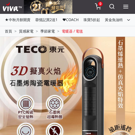
0
★中秋月餅開賣
蓉憶記買2送1
♥COACH
珠寶5折起
黃金魚油特惠組
首頁
質感家電
季節家電
電暖器 / 電毯