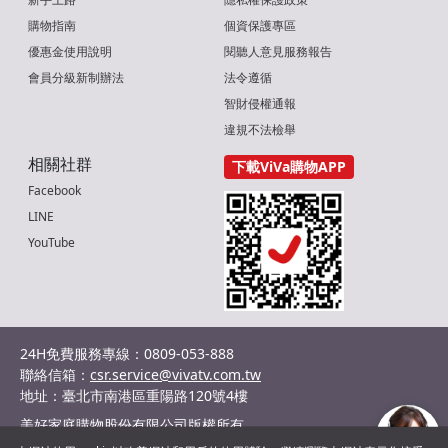
購物指南
個資保護專區
優惠金使用說明
閱聽人意見服務報告
會員分級新制辦法
法令遵循
智財侵權通報
違規不法檢舉
相關社群
下載ViVa購物APP
Facebook
LINE
YouTube
24H免費服務專線：0809-053-888
聯絡信箱：
csr.service@vivatv.com.tw
地址：臺北市南港區重陽路120號4樓
美好家庭購物股份有限公司版權所有
統編：29036132