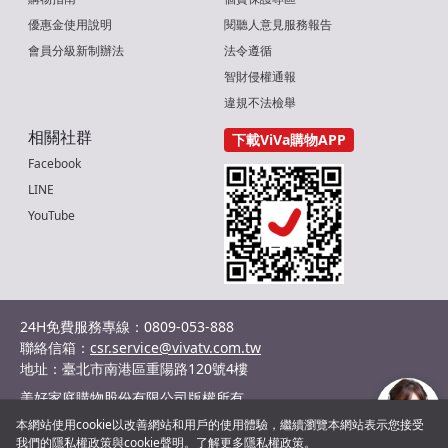
優惠金使用說明
閱聽人意見服務報告
會員分級新制辦法
法令遵循
智財侵權通報
違規不法檢舉
相關社群
下載ViVa購物APP
Facebook
LINE
YouTube
24H免費服務專線：0809-053-888
聯絡信箱：
csr.service@vivatv.com.tw
地址：臺北市南港區重陽路120號4樓
美好家庭購物股份有限公司版權所有
統編：29036132
本網站使用cookie以改善網站和用戶的使用體驗，繼續瀏覽本網站表示您接受
©2024 Shopnet Homeshopping co., Ltd. All Rights Reserved.
我們的隱私權政策與cookie聲明。了解更多
隱私權政策
。
客服