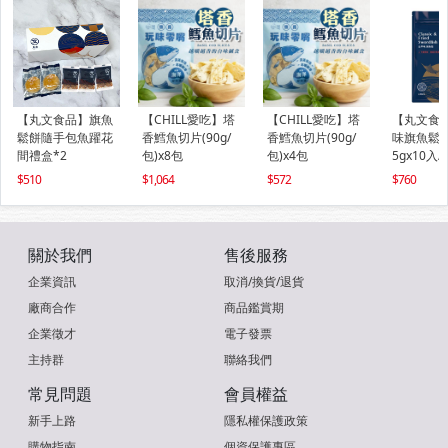
【丸文食品】旗魚
【CHILL愛吃】塔
【CHILL愛吃】塔
【丸文食
鬆餅隨手包魚躍花
香鱈魚切片(90g/
香鱈魚切片(90g/
味旗魚鬆隨
間禮盒*2
包)x8包
包)x4包
5gx10入/
510
1,064
572
760
關於我們
售後服務
企業資訊
取消/換貨/退貨
廠商合作
商品鑑賞期
企業徵才
電子發票
主持群
聯絡我們
常見問題
會員權益
新手上路
隱私權保護政策
購物指南
個資保護專區