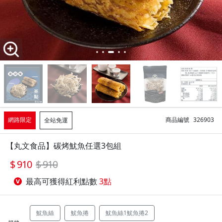
網路限定
商品編號
326903
全站免運
【丸文食品】碳烤魷魚任選3包組
910
910
最高可獲得紅利點數
3點
魷魚絲
魷魚捲
魷魚絲1魷魚捲2