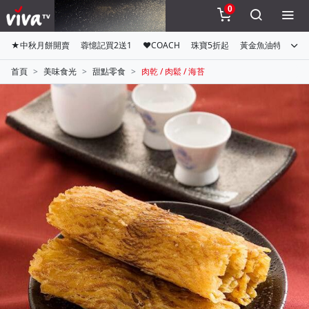
0
★中秋月餅開賣
蓉憶記買2送1
♥COACH
珠寶5折起
黃金魚油特惠組
首頁
美味食光
甜點零食
肉乾 / 肉鬆 / 海苔