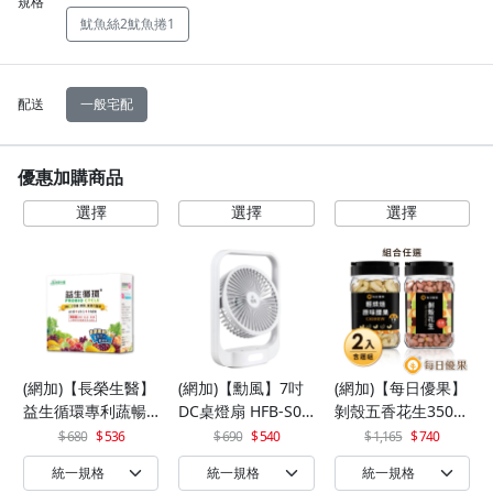
規格
魷魚絲2魷魚捲1
配送
一般宅配
優惠加購商品
(網加)【長榮生醫】
(網加)【勳風】7吋
(網加)【每日優果】
益生循環專利蔬暢
DC桌燈扇 HFB-S06
剝殼五香花生350G
配方輕體順暢(30包/
30
+罐裝原味烘焙腰果
680
536
690
540
1,165
740
盒)x1
320G