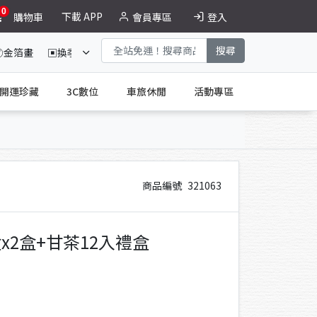
0
下載 APP
購物車
會員專區
登入
搜尋
☯金箔畫
▣換季收納
德恩奈買二送二
大紅麴特惠組
開運珍藏
3C數位
車旅休閒
活動專區
商品編號
321063
2盒+甘茶12入禮盒