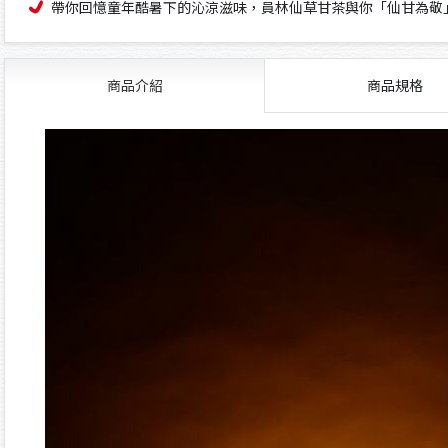
帶你回憶童年酷暑下的沁涼滋味，員林仙草甘茶與你「仙甘為敬
商品介紹
商品規格