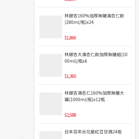
林銀杏160%加厚無糖滿杏仁飲
(280ml/瓶)x24
1,866
林銀杏大滿杏仁飲加厚無糖組(10
00ml)/瓶x6
1,360
林銀杏滿杏仁160%加厚無糖大
罐(1000ml/瓶)x12瓶
2,588
日本百年米花屋紅豆甘酒24瓶