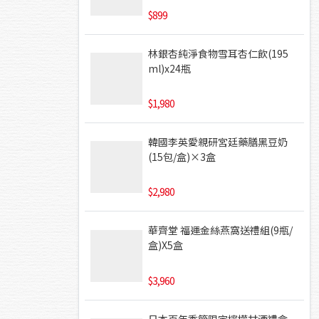
899
林銀杏純淨食物雪耳杏仁飲(195
ml)x24瓶
1,980
韓國李英愛親研宮廷藥膳黑豆奶
(15包/盒)×3盒
2,980
華齊堂 福運金絲燕窩送禮組(9瓶/
盒)X5盒
3,960
日本百年季節限定檸檬甘酒禮盒