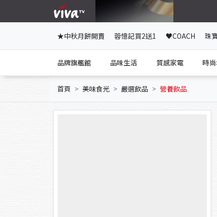
★中秋月餅開賣
蓉憶記買2送1
♥COACH
珠
品牌旗艦館
品味生活
質感家電
時尚
首頁
美味食光
嚴選飲品
營養飲品