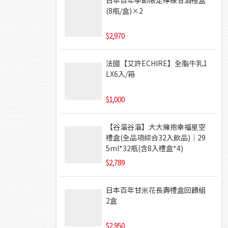
(8瓶/盒)×2
2,970
法國【艾許ECHIRE】全脂牛乳1
LX6入/箱
1,000
【谷溜谷溜】大大擁抱幸福星空
禮盒(全品項綜合32入飲品)｜29
5ml*32瓶(含8入禮盒*4)
2,789
日本百年甘米花長壽禮盒回饋組
2盒
2,950