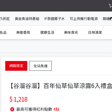
寶5折起
黃金魚油特惠組
IF泰國椰子水
可上飛機行動電源
開運
名品
美妝香氛
健康生活
美味食光
日用清潔
網路限定
全站免運
【谷溜谷溜】百年仙草仙草涼露6入禮盒x
1,218
最高可獲得紅利點數
4點