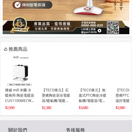
推薦商品
挪威 mill 米爾 冷
【TECO東元】石
【TECO東元】無
【TECO
暖兩用 陶瓷電暖器
墨烯陶瓷居浴電暖
葉式PTC陶瓷冷暖
墨烯PTC
CUS1100MECWA
器/暖氣機/電暖爐
氣機/電暖器/電暖
溫控電暖器
【隨身型】
(XYFYN3007CBW)
爐(XYFYN3009CB
機/電暖爐(
2,990
2,380
3,680
2,980
B)
005CBW)
關於我們
售後服務