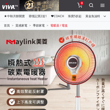
0
★中秋月餅開賣
蓉憶記買2送1
♥COACH
珠寶5折起
黃金魚油特惠組
首頁
質感家電
季節家電
電暖器 / 電毯