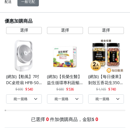
配送
一般宅配
優惠加購商品
(網加)【勳風】7吋
(網加)【長榮生醫】
(網加)【每日優果】
DC桌燈扇 HFB-S06
益生循環專利蔬暢
剝殼五香花生350G
30
配方輕體順暢(30包/
+罐裝原味烘焙腰果
690
540
680
536
1,165
740
盒)x1
320G
已選擇
0
件加價購商品，金額$
0