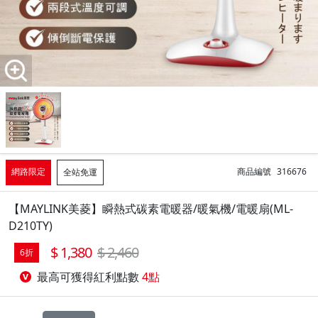
網路限定
商品編號
316676
全站免運
【MAYLINK美菱】瞬熱式碳素電暖器/暖氣機/電暖扇(ML-
D210TY)
1,380
2,460
6折
最高可獲得紅利點數
4點