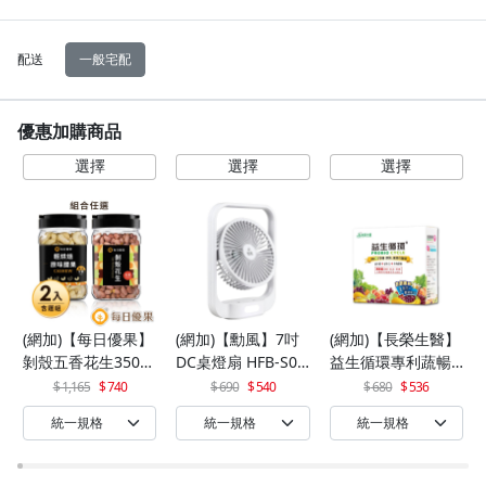
配送
一般宅配
優惠加購商品
(網加)【每日優果】
(網加)【勳風】7吋
(網加)【長榮生醫】
剝殼五香花生350G
DC桌燈扇 HFB-S06
益生循環專利蔬暢
+罐裝原味烘焙腰果
30
配方輕體順暢(30包/
1,165
740
690
540
680
536
320G
盒)x1