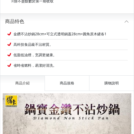
※除不盡餘數於第一期收取
商品特色
金鑽不沾炒鍋28cm+可立式透明鍋蓋28cm+圓角原木鏟各1
高科技食品級不沾材質。
低脂低油煙，烹調更健康。
省時省燃料，易潔好清洗。
商品介紹
商品規格
購物說明