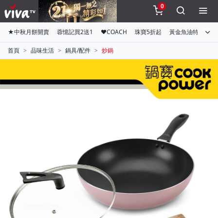
0
★中秋月餅開賣
蓉憶記買2送1
♥COACH
珠寶5折起
黃金魚油特惠組
首頁
品味生活
鍋具/配件
炒鍋