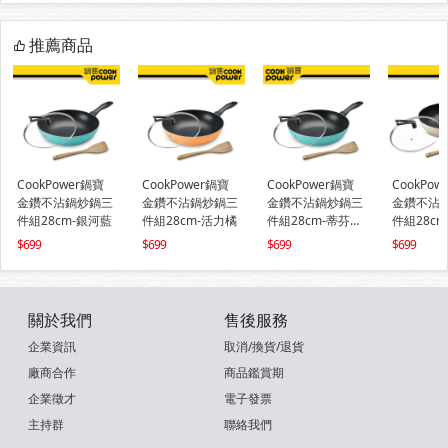
推薦商品
CookPower鍋寶
CookPower鍋寶
CookPower鍋寶
CookPow
金鑽不沾鍋炒鍋三
金鑽不沾鍋炒鍋三
金鑽不沾鍋炒鍋三
金鑽不沾
件組28cm-銀河藍
件組28cm-活力橘
件組28cm-蒂芬妮
件組28c
藍
699
699
699
699
關於我們
售後服務
企業資訊
取消/換貨/退貨
廠商合作
商品鑑賞期
企業徵才
電子發票
主持群
聯絡我們