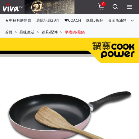
0
★中秋月餅開賣
蓉憶記買2送1
♥COACH
珠寶5折起
黃金魚油特惠組
首頁
品味生活
鍋具/配件
平底鍋/煎鍋