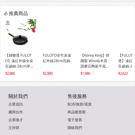
推薦商品
【婦樂透 FULOT
FULOTO全竹炭遠
【Korea King】韓
【FULUT
O】遠紅外線全炭
紅外線28cm煎鍋
國製 Woody木質
透】遠紅
百歲鍋-28cm單柄
調磨石陶瓷平底深
百歲鍋-2
煎煮鍋 平底鍋 附
鍋(26cm) (IH可)
平煎鍋/1
2,886
2,980
1,980
2,622
鍋蓋(IH爐可用鍋)
關於我們
售後服務
企業資訊
取消/換貨/退貨
廠商合作
商品鑑賞期
企業徵才
電子發票
主持群
聯絡我們