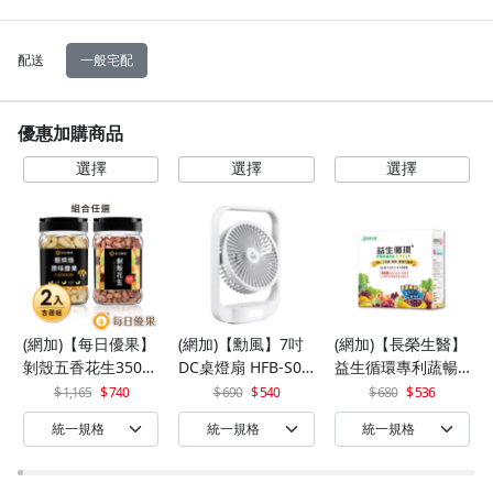
配送
一般宅配
優惠加購商品
(網加)【每日優果】
(網加)【勳風】7吋
(網加)【長榮生醫】
剝殼五香花生350G
DC桌燈扇 HFB-S06
益生循環專利蔬暢
+罐裝原味烘焙腰果
30
配方輕體順暢(30包/
1,165
740
690
540
680
536
320G
盒)x1