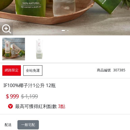
網路限定
商品編號
307385
全站免運
IF100%椰子汁1公升 12瓶
999
1,199
最高可獲得紅利點數
3點
配送
一般宅配