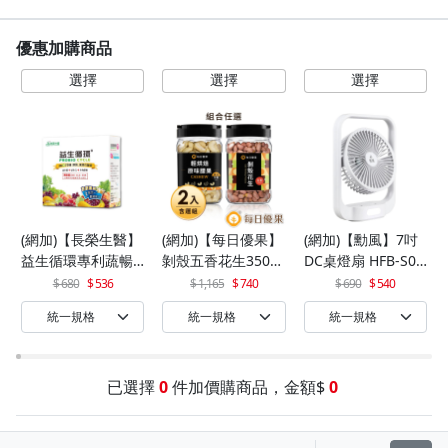
優惠加購商品
(網加)【長榮生醫】
(網加)【每日優果】
(網加)【勳風】7吋
益生循環專利蔬暢
剝殼五香花生350G
DC桌燈扇 HFB-S06
配方輕體順暢(30包/
+罐裝原味烘焙腰果
30
680
536
1,165
740
690
540
盒)x1
320G
已選擇
0
件加價購商品，金額$
0