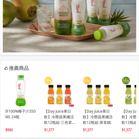
推薦商品
IF100%椰子汁350
【Day Juice果日
【Day Juice果日
【Day Ju
ML 24瓶
飲】冷壓蔬果纖活
飲】冷壓蔬果纖活
飲】冷壓
飲12瓶組-三色拿
飲12瓶組-黃拿鐵
飲12瓶組
鐵組-春夏 ( 纖活1.
990
1,377
1,377
1,377
6.9號4瓶 )