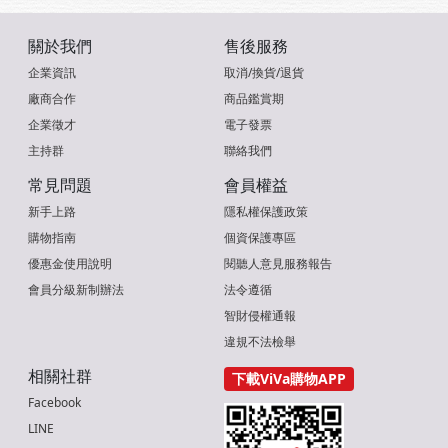
關於我們
售後服務
企業資訊
取消/換貨/退貨
廠商合作
商品鑑賞期
企業徵才
電子發票
主持群
聯絡我們
常見問題
會員權益
新手上路
隱私權保護政策
購物指南
個資保護專區
優惠金使用說明
閱聽人意見服務報告
會員分級新制辦法
法令遵循
智財侵權通報
違規不法檢舉
相關社群
下載ViVa購物APP
Facebook
LINE