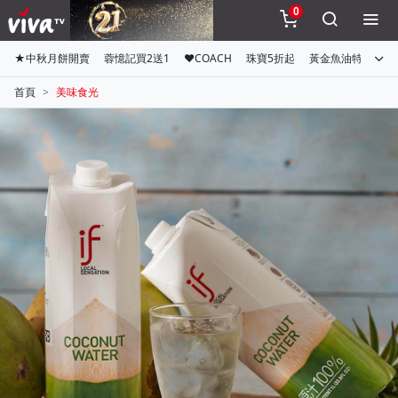
0
★中秋月餅開賣
蓉憶記買2送1
♥COACH
珠寶5折起
黃金魚油特惠組
首頁
美味食光