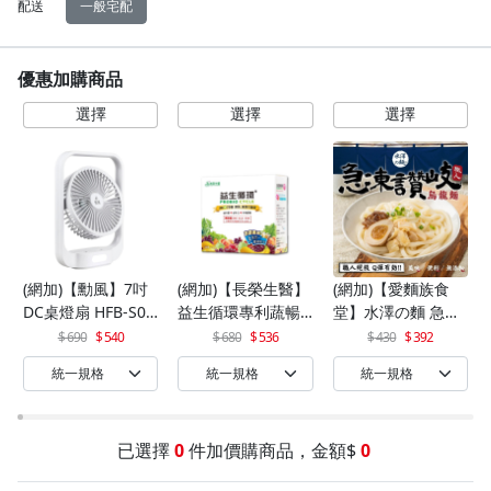
配送
一般宅配
優惠加購商品
(網加)【勳風】7吋
(網加)【長榮生醫】
(網加)【愛麵族食
DC桌燈扇 HFB-S06
益生循環專利蔬暢
堂】水澤の麵 急凍
30
配方輕體順暢(30包/
讚岐烏龍麵 200gx5
690
540
680
536
430
392
盒)x1
入(袋)*2組(10入)
已選擇
0
件加價購商品，金額$
0