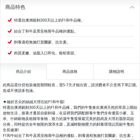
商品特色
特選自澳洲穀飼300天以上的F1和牛品種。
結合了和牛及黑安格斯牛品種的優點。
飼養過程無施打賀爾蒙、抗生素。
肉質柔嫩、油脂入口即化、馥郁香甜。
商品介紹
商品規格
購物說明
此商品需分切包裝備貨期間較長，需5-7天才能出貨，請消費者不介意再下單訂購,
造成不便請多包涵。
★融於舌尖的絲絨大理石紋F1和牛脂!
特選自澳洲穀飼300天以上的F1和牛品種，我們的牛隻會在澳洲天然的草原上開始
放牧生活，接著才遷居自穀飼場，在這裡我們調配餵養牛隻們含有優質小麥、玉
米、什錦穀物及粗糧等食物，致力於讓牛隻發展最完美的肌肉及大理石脂肪花紋
分佈，同時提供全年無限的潔淨水源，及減輕動物壓力的飼養環境以照顧牛隻的
生長健康!
F1和牛結合了和牛及黑安格斯牛品種的優點，飼養過程無施打賀爾蒙、抗生素，