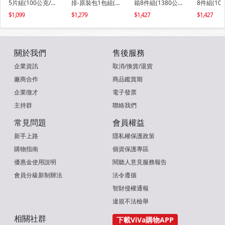
5片組(100公克/1
排-原裝包1包組(1
箱8件組(1380公
8件組(10
片)
000公克/1包)
克/8包)
包)
1,099
1,279
1,427
1,427
關於我們
售後服務
企業資訊
取消/換貨/退貨
廠商合作
商品鑑賞期
企業徵才
電子發票
主持群
聯絡我們
常見問題
會員權益
新手上路
隱私權保護政策
購物指南
個資保護專區
優惠金使用說明
閱聽人意見服務報告
會員分級新制辦法
法令遵循
智財侵權通報
違規不法檢舉
相關社群
下載ViVa購物APP