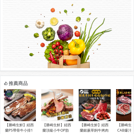
推薦商品
【勝崎生鮮】紐西
【勝崎生鮮】紐西
【勝崎生鮮】紐西
【勝崎生
蘭PS帶骨牛小排1
蘭頂級小牛OP肋
蘭銀蕨草飼牛烤肉
CAB爆汁