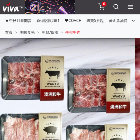
0
★中秋月餅開賣
蓉憶記買2送1
♥COACH
珠寶5折起
黃金魚油特惠組
首頁
美味食光
生鮮/低溫
牛排牛肉