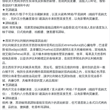
僅取決天然純淨的生長環境及飼養的穀物，造就肉質柔嫩、油脂入口即化、馥郁
香甜的F1澳洲和牛肉!
★烹調建議
燒烤: 將肉片/骰子牛完全冷藏解凍後，以直火碳烤/烤箱/平底鍋烤（鐵鑄平底鍋尤
佳），煎約五分熟嫩度最佳! 建議勿冷凍狀態直接烹煮，以免影響肉質嫩度。
★調味建議：
燒烤: 簡單海鹽、現磨黑胡椒調味最能品嚐和牛油脂香甜;也可依個人喜好適度加入
柚子胡椒、日式燒肉醬、桔醋醬、鹽葱醬等調味。
★西班牙伊比利豬的神秘基因血統!
伊比利豬原生於西班牙西部埃斯特雷馬杜拉區(Extremadura)的心臟地帶，巴達霍
斯省(Badajoz)南部、及韋爾瓦(Huelva)北部的廣闊古老天然橡樹林地，當地稱為
德艾薩(Dehesa)草原。這片橡木林牧地擁有豐富的橡樹、牧草、莓果及天然香料
植物及穀物，以提供伊比利豬穩定的食物來源，造就世界聞名的伊比利豬肉製
品。
原生西班牙伊比利豬具有黑蹄、黑短毛、腿型長且瘦的特徵，最特別的是與一般
白豬不同，牠與生俱來的獨特基因能將脂肪融於肌肉組織之內，在玫瑰紅色澤肌
理間分佈著雪白細致油花紋理，讓伊比利豬在烹調加熱後，能完美呈現油香不
膩、肉嫩Q彈、具榛果香甜的驚人絕品風味!
★烹調建議
將肉片完全冷藏解凍後，以火鍋涮煮 / 直火碳烤 / 烤箱 / 平底鍋烤（鐵鑄平底鍋尤
佳），煎煮約八分熟度最佳! 建議勿冷凍狀態直接烹煮，以免影響肉質嫩度。
★調味建議：
燒烤: 鹽、黑胡椒簡易調味最能呈現肉汁的原始鮮甜，也可適度刷上各式日式烤肉
醬、蒜奶油、鹽焗醬、乾香料等調味。