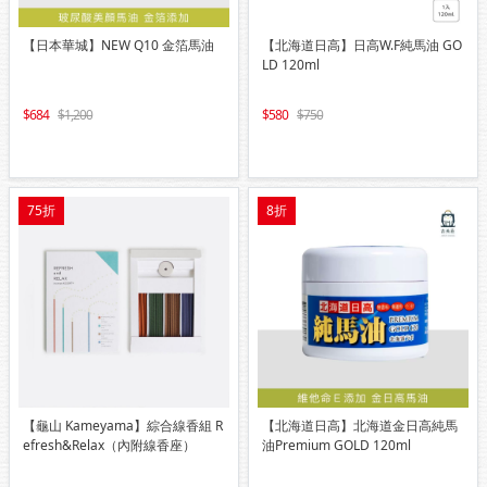
【日本華城】NEW Q10 金箔馬油
【北海道日高】日高W.F純馬油 GO
LD 120ml
684
1,200
580
750
75折
8折
【龜山 Kameyama】綜合線香組 R
【北海道日高】北海道金日高純馬
efresh&Relax（內附線香座）
油Premium GOLD 120ml