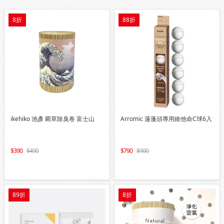
8折
88折
ikehiko 池彥 藺草除臭卷 富士山
Arromic 蓮蓬頭專用維他命C球6入
390
490
790
900
89折
8折