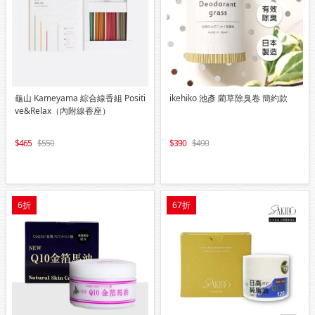
龜山 Kameyama 綜合線香組 Positi
ikehiko 池彥 藺草除臭卷 簡約款
ve&Relax（內附線香座）
465
550
390
490
6折
67折