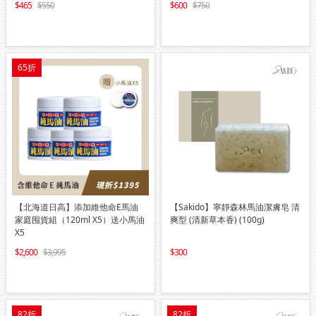
465
550
600
750
65折
【北海道日高】添加維他命E馬油
【Sakido】寧靜森林馬油潔膚皂 清
家庭囤貨組（120ml X5）送小馬油
爽型 (清新草本香) (100g)
X5
2,600
3,995
300
82折
82折