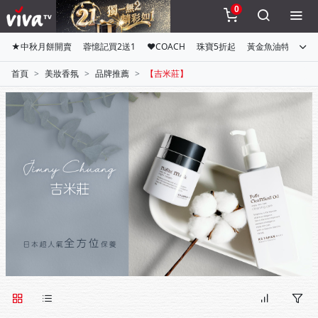
0
★中秋月餅開賣
蓉憶記買2送1
♥COACH
珠寶5折起
黃金魚油特惠組
首頁
美妝香氛
品牌推薦
【吉米莊】