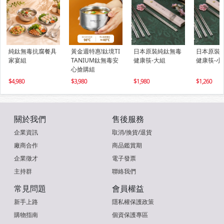
純鈦無毒抗腐餐具
黃金週特惠!鈦境TI
日本原裝純鈦無毒
日本原裝
家宴組
TANIUM鈦無毒安
健康筷-大組
健康筷-小
心搶購組
4,980
3,980
1,980
1,260
關於我們
售後服務
企業資訊
取消/換貨/退貨
廠商合作
商品鑑賞期
企業徵才
電子發票
主持群
聯絡我們
常見問題
會員權益
新手上路
隱私權保護政策
購物指南
個資保護專區