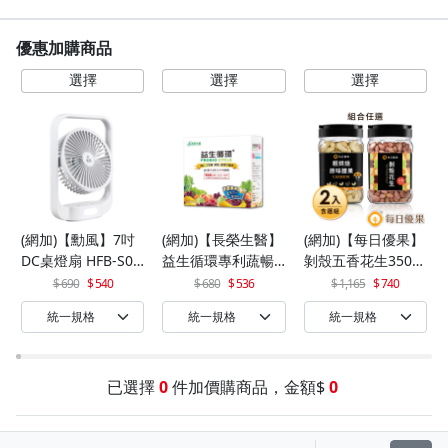
優惠加購商品
(網加)【勳風】7吋
(網加)【長榮生醫】
(網加)【每日優果】
DC桌燈扇 HFB-S06
益生循環專利蔬暢
剝殼五香花生350G
30
配方輕體順暢(30包/
+罐裝原味烘焙腰果
690
540
680
536
1,165
740
盒)x1
320G
已選擇
0
件加價購商品，金額$
0