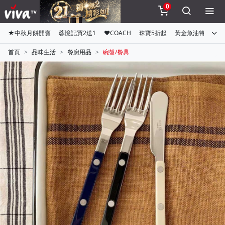
0
★中秋月餅開賣
蓉憶記買2送1
♥COACH
珠寶5折起
黃金魚油特惠組
首頁
品味生活
餐廚用品
碗盤/餐具