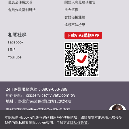
優惠金使用說明
閱聽人意見服務報告
會員分級新制辦法
法令遵循
智財侵權通報
違規不法檢舉
相關社群
下載ViVa購物APP
Facebook
LINE
YouTube
24H免費服務專線：0809-053-888
聯絡信箱：
csr.service@vivatv.com.tw
地址：臺北市南港區重陽路120號4樓
美好家庭購物股份有限公司版權所有
統編：29036132
本網站使用cookie以改善網站和用戶的使用體驗，繼續瀏覽本網站表示您接受
©2024 Shopnet Homeshopping co., Ltd. All Rights Reserved.
我們的隱私權政策與cookie聲明。了解更多
隱私權政策
。
客服