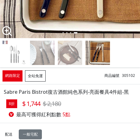
網路限定
商品編號
305102
全站免運
Sabre Paris Bistrot復古酒館純色系列-亮面餐具4件組-黑
1,744
2,180
8折
最高可獲得紅利點數
5點
配送
一般宅配