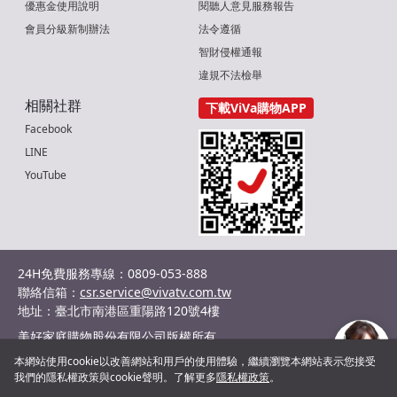
優惠金使用說明
閱聽人意見服務報告
會員分級新制辦法
法令遵循
智財侵權通報
違規不法檢舉
相關社群
下載ViVa購物APP
Facebook
LINE
YouTube
24H免費服務專線：0809-053-888
聯絡信箱：
csr.service@vivatv.com.tw
地址：臺北市南港區重陽路120號4樓
美好家庭購物股份有限公司版權所有
統編：29036132
本網站使用cookie以改善網站和用戶的使用體驗，繼續瀏覽本網站表示您接受
©2024 Shopnet Homeshopping co., Ltd. All Rights Reserved.
我們的隱私權政策與cookie聲明。了解更多
隱私權政策
。
客服