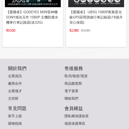
【愛國者】GODEYES M99雷神機
【愛國者】 UB5G 1080P夜梟星光
SONY感光元件 1080P 主機防撥水
級GPS區間測速行車記錄器(18個月
機車行車記錄器(送32G)
安心保固)
9,500
2,980
3,980
關於我們
售後服務
企業資訊
取消/換貨/退貨
廠商合作
商品鑑賞期
企業徵才
電子發票
主持群
聯絡我們
常見問題
會員權益
新手上路
隱私權保護政策
購物指南
個資保護專區