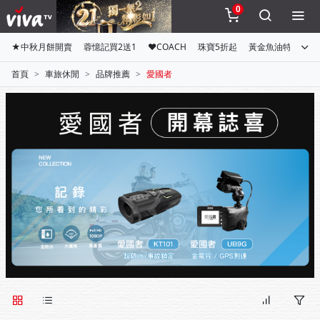
0
★中秋月餅開賣
蓉憶記買2送1
♥COACH
珠寶5折起
黃金魚油特惠組
首頁
車旅休閒
品牌推薦
愛國者