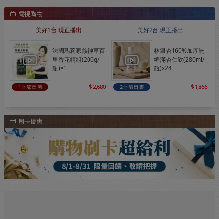
法國瑪莉家族神草百
林銀杏160%加厚無
里香花精組(200g/
糖滿杏仁飲(280ml/
瓶)×3
瓶)x24
2,680
1,866
1台節目表
2台節目表