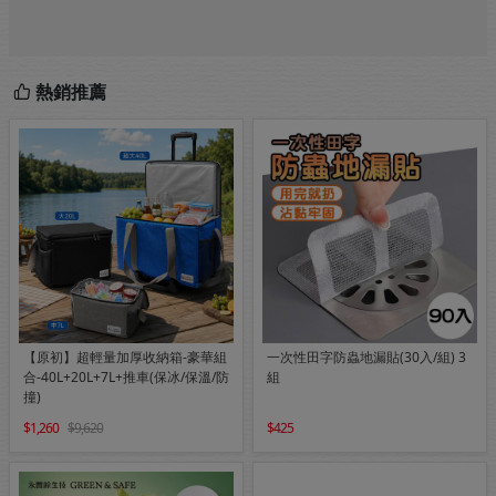
熱銷推薦
【原初】超輕量加厚收納箱-豪華組
一次性田字防蟲地漏貼(30入/組) 3
合-40L+20L+7L+推車(保冰/保溫/防
組
撞)
1,260
9,620
425