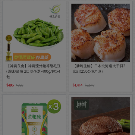
【神農良食】神農獎外銷等級毛豆
【勝崎生鮮】日本北海道大干貝2
(原味/薄鹽 2口味任選-400g/包)x4
盒組(250公克/1盒)
包
496
720
1,414
2,519