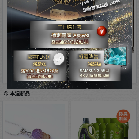
三百年德安堂真燕窩（330gX3盒）
【麗紳和春堂】七聖草淨身除穢包
(6包/袋)x5袋
5,970
29,700
775
本週新品