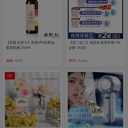
【茶寶 自然力】香療SPA按摩油－
【買二送二】德恩奈 夜用牙膏126
緊實肌膚 250ml
g/條 -共4盒
680
790
570
1,500
6折