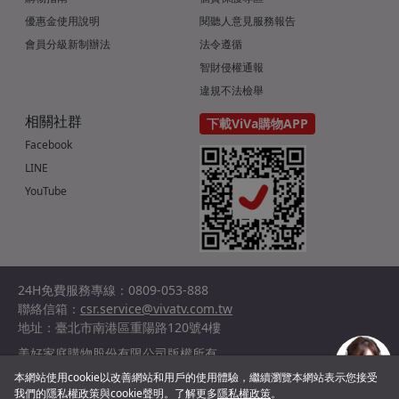
優惠金使用說明
閱聽人意見服務報告
會員分級新制辦法
法令遵循
智財侵權通報
違規不法檢舉
相關社群
下載ViVa購物APP
Facebook
LINE
YouTube
24H免費服務專線：0809-053-888
聯絡信箱：
csr.service@vivatv.com.tw
地址：臺北市南港區重陽路120號4樓
美好家庭購物股份有限公司版權所有
統編：29036132
本網站使用cookie以改善網站和用戶的使用體驗，繼續瀏覽本網站表示您接受
©2024 Shopnet Homeshopping co., Ltd. All Rights Reserved.
我們的隱私權政策與cookie聲明。了解更多
隱私權政策
。
客服