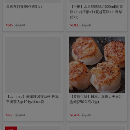
果蔬系列背帶(任選3入)
【台糖】水果醋嚐鮮組600ml(蘋果
醋x1+梅子醋x1+蔓越莓醋x1+鳳梨
醋x1)
619
1,170
1,030
1,030
【cammie】無咖啡因茶系列-輕濕
【勝崎生鮮】日本北海道大干貝2
平衡茶(8gx10包/袋)x4袋
盒組(250公克/1盒)
656
1,400
1,414
2,519