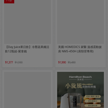
71折
【Day Juice果日飲】冷壓蔬果纖活
美國 HOMEDICS 家醫 溫感震動披
飲12瓶組-紫拿鐵
肩 NMS-450H (肩頸背專用)
1,377
1,930
1,990
5,480