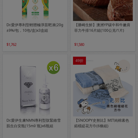
Dr.愛伊專利型輕體極淨苗靶凍(20g
【勝崎生鮮】澳洲YP碳中和牛嫩肩
±9%/包，10包/盒)x3盒組
菲力牛排16片組(100公克/1片)
1,762
1,580
49折
Dr.愛伊生膚NMN專利型肽緊緻雪
【SNOOPY史努比】MIT純棉素色
肌生白安瓶(15ml/ 瓶)x6瓶組
緞檔緹花方巾(6條組)