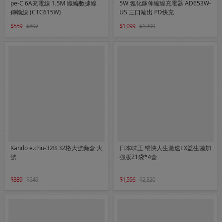
pe-C 6A充電線 1.5M 織編數據線
5W 氮化鎵伸縮線充電器 AD653W-
傳輸線 (CTC615W)
US 三口輸出 PD快充
559
897
1,099
1,399
Kando e.chu-32B 32格大號藥盒 大
日本味王 暢快人生激速EX益生菌加
號
強版21袋*4盒
389
549
1,596
2,320