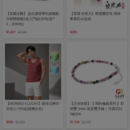
【長榮生醫】 益生循環專利蔬暢配
【茶寶 自然力】開運擲筊皂-博杯
方輕體順暢3盒入門組(30包/盒*
事業旺x2盒組
3，共90包)
1,407
2,040
395
【MORINO x LUCAS】吸排涼爽印
【正佳珠寶】【 簡約極細系列 】彩
花背心-5件組(隨機出色)
碧璽 3mm 彩碧璽手鍊｜可調式92
5銀白K
990
2,250
1,104
2,760