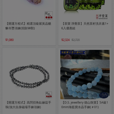
【開運方程式】精選頂級紫黃晶貔
【茶寶 淨覺茶】天然茶籽洗衣素1+
貅吊墜項鍊(招財神獸)
6入優惠組
1,080
2,324
2,720
【開運方程式】高閃切角鈦赫茲手
【D.S. jewellery 德山珠寶】5A級1
珠(強大自身磁場手鍊項鍊)
0mm海藍寶水晶手鍊(＃01)