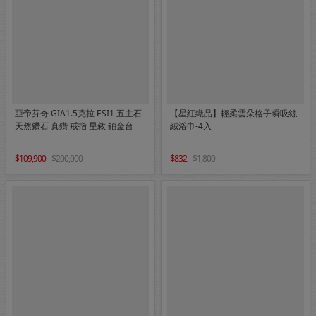
亞帝芬奇 GIA1.5克拉 ESI1 五主石
【星紅織品】輕柔雲朵格子瞬吸絲
天然鑽石 真鑽 戒指 星敘 鉑金台
絨浴巾-4入
109,900
200,000
832
1,800