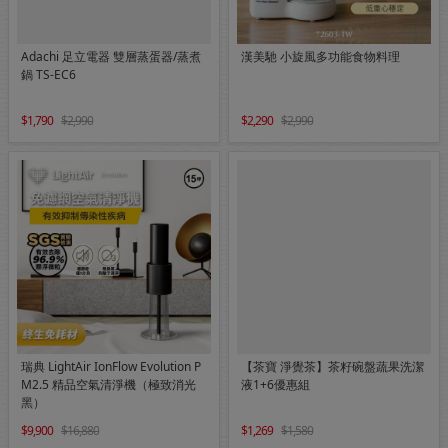
Adachi 足立電器 雙層蒸蛋器/蒸煮
漢美馳 小旋風多功能食物料理
鍋 TS-EC6
1,790
2,990
2,290
2,990
瑞典 LightAir IonFlow Evolution P
【茶寶 淨覺茶】茶籽碗盤蔬果洗潔
M2.5 精品空氣清淨機（極致消光
液1+6優惠組
黑）
9,900
16,880
1,269
1,580