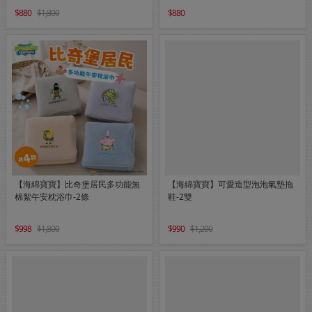
880
1,800
880
【海綿寶寶】比奇堡居民多功能無
【海綿寶寶】可愛造型泡泡氣墊拖
棉絮午安枕浴巾-2條
鞋-2雙
998
1,800
990
1,200