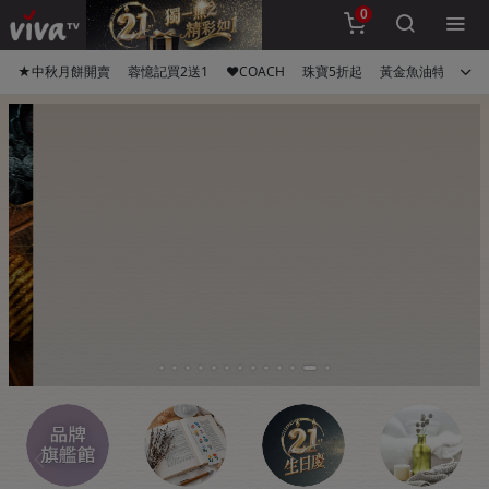
0
★中秋月餅開賣
蓉憶記買2送1
♥COACH
珠寶5折起
黃金魚油特惠組