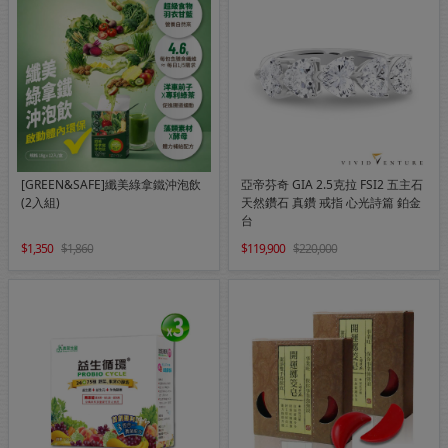
[GREEN&SAFE]纖美綠拿鐵沖泡飲
亞帝芬奇 GIA 2.5克拉 FSI2 五主石
(2入組)
天然鑽石 真鑽 戒指 心光詩篇 鉑金
台
1,350
1,860
119,900
220,000