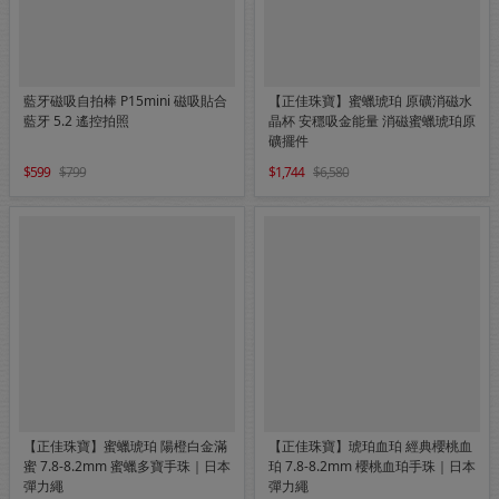
藍牙磁吸自拍棒 P15mini 磁吸貼合
【正佳珠寶】蜜蠟琥珀 原礦消磁水
藍牙 5.2 遙控拍照
晶杯 安穩吸金能量 消磁蜜蠟琥珀原
礦擺件
599
799
1,744
6,580
【正佳珠寶】蜜蠟琥珀 陽橙白金滿
【正佳珠寶】琥珀血珀 經典櫻桃血
蜜 7.8-8.2mm 蜜蠟多寶手珠｜日本
珀 7.8-8.2mm 櫻桃血珀手珠｜日本
彈力繩
彈力繩