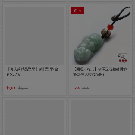
81折
【可夫萊精品堅果】萊配堅果(全
【開運方程式】翡翠玉石貔貅掛飾
素)-3入組
(保護主人咬錢招財)
1,100
1,260
799
990