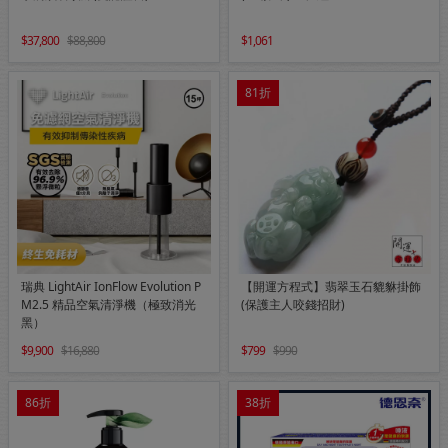
37,800
88,800
1,061
81折
瑞典 LightAir IonFlow Evolution P
【開運方程式】翡翠玉石貔貅掛飾
M2.5 精品空氣清淨機（極致消光
(保護主人咬錢招財)
黑）
9,900
16,880
799
990
86折
38折