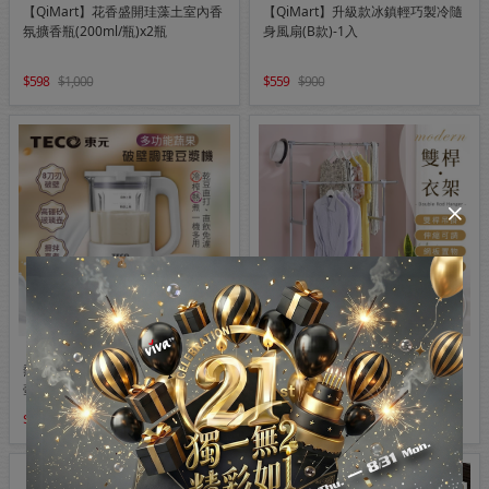
【QiMart】花香盛開珪藻土室內香
【QiMart】升級款冰鎮輕巧製冷隨
氛擴香瓶(200ml/瓶)x2瓶
身風扇(B款)-1入
598
1,000
559
900
【TECO東元】多功能蔬果破壁冷
【AAA】MIT雙桿伸縮附輪置物衣
熱調理豆漿機/破壁機/果汁機/快煮
架
壺/輔食機(XYFYS007W)
2,580
699
899