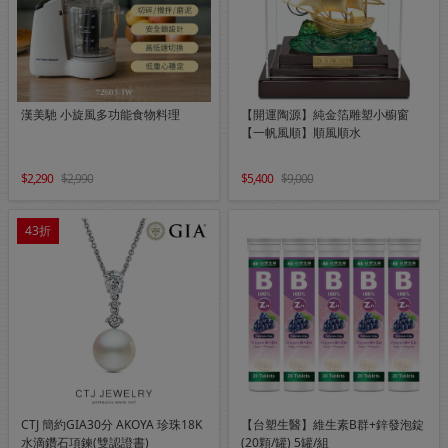
漢美馳 小旋風多功能食物料理
【開運陶源】純金箔雕塑小櫥窗
【一帆風順】順風順水
2,290
2,990
5,400
9,000
43折
CTJ 簡約GIA30分 AKOYA 珍珠18K
【台塑生醫】維生素B群+鋅發泡錠
水滴鑽石項鍊(雙認證書)
(20顆/罐) 5罐/組