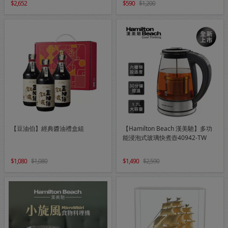
2,652
590
1,200
【豆油伯】經典醬油禮盒組
【Hamilton Beach 漢美馳】多功
能浸泡式玻璃快煮壺40942-TW
1,080
1,080
1,490
2,590